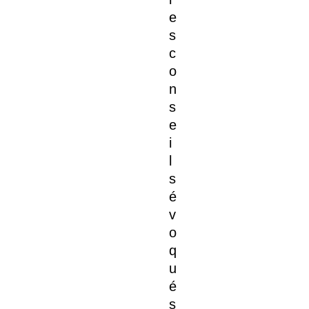
e
s
c
o
n
s
e
i
l
s
é
v
o
q
u
é
s