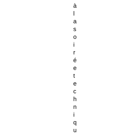
à
l
a
s
o
i
r
é
e
t
e
c
h
n
i
q
u