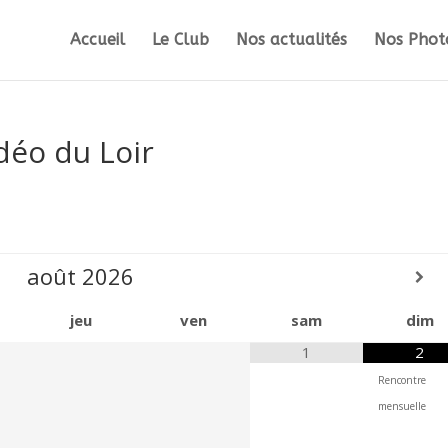
Accueil
Le Club
Nos actualités
Nos Photo
déo du Loir
août
2026
jeu
ven
sam
dim
1
2
Rencontre
mensuelle