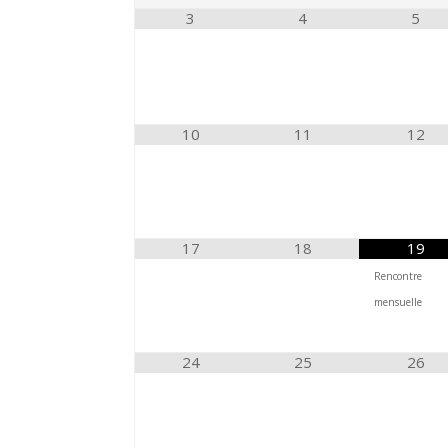
3
4
5
10
11
12
17
18
19
Rencontre
mensuelle
24
25
26