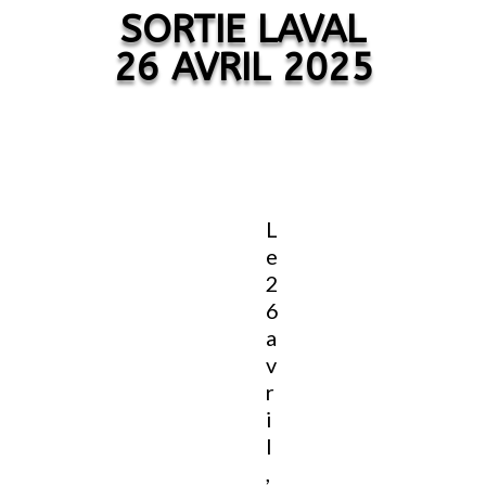
SORTIE LAVAL
26 AVRIL 2025
L
e
2
6
a
v
r
i
l
,